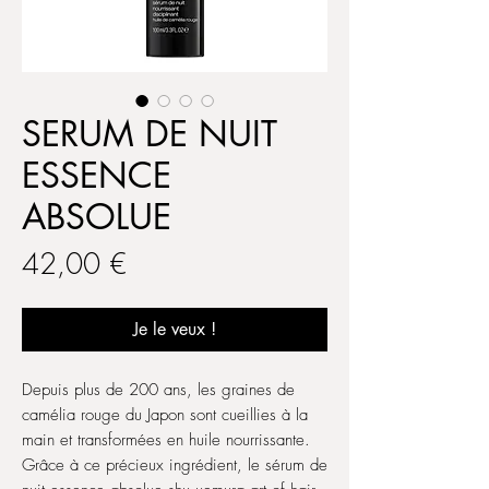
SERUM DE NUIT
ESSENCE
ABSOLUE
Prix
42,00 €
Je le veux !
Depuis plus de 200 ans, les graines de
camélia rouge du Japon sont cueillies à la
main et transformées en huile nourrissante.
Grâce à ce précieux ingrédient, le sérum de