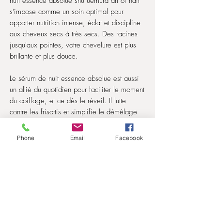
nuit essence absolue shu uemura art of hair
s'impose comme un soin optimal pour
apporter nutrition intense, éclat et discipline
aux cheveux secs à très secs. Des racines
jusqu'aux pointes, votre chevelure est plus
brillante et plus douce.
Le sérum de nuit essence absolue est aussi
un allié du quotidien pour faciliter le moment
du coiffage, et ce dès le réveil. Il lutte
contre les frisottis et simplifie le démêlage
de votre chevelure. Le tout en déposant une
délicate odeur florale sur vos longueurs.
Phone
Email
Facebook
Pour un résultat optimal et des cheveux
toujours plus doux et éclatants, vous pouvez
occasionnellement alterner ce soin pour
cheveux secs avec un masque nourrissant
essence absolue après votre shampoing. Et
pour prolonger votre expérience shu uemura